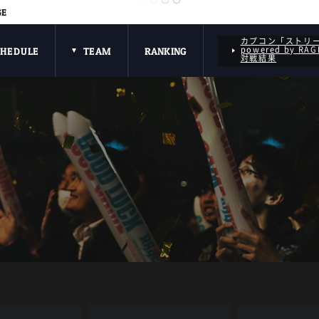
GE
カプコン「ストリ
powered by RA
CHEDULE
TEAM
RANKING
対戦結果
TOKIDO FLAME
MAGO SCARLET
UMEHARA GOLD
FUUDO GAIA
ITAZAN OCEAN
NEMO AURORA