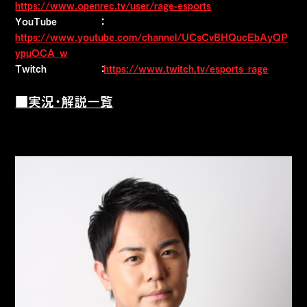
https://www.openrec.tv/user/rage-esports
YouTube ：
https://www.youtube.com/channel/UCsCvBHQucEbAyQP
ypuOCA_w
Twitch ：
https://www.twitch.tv/esports_rage
■実況・解説一覧