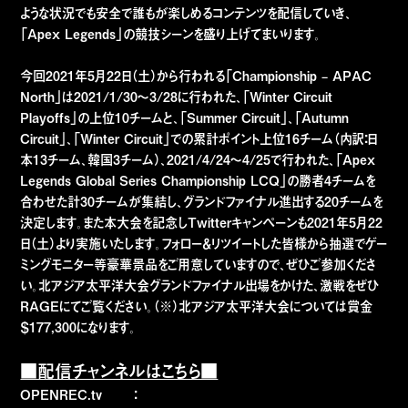
ような状況でも安全で誰もが楽しめるコンテンツを配信していき、
「Apex Legends」の競技シーンを盛り上げてまいります。
今回2021年5月22日（土）から行われる「Championship – APAC
North」は2021/1/30～3/28に行われた、「Winter Circuit
Playoffs」の上位10チームと、「Summer Circuit」、「Autumn
Circuit」、「Winter Circuit」での累計ポイント上位16チーム（内訳：日
本13チーム、韓国3チーム）、2021/4/24～4/25で行われた、「Apex
Legends Global Series Championship LCQ」の勝者4チームを
合わせた計30チームが集結し、グランドファイナル進出する20チームを
決定します。また本大会を記念しTwitterキャンペーンも2021年5月22
日（土）より実施いたします。フォロー＆リツイートした皆様から抽選でゲー
ミングモニター等豪華景品をご用意していますので、ぜひご参加くださ
い。北アジア太平洋大会グランドファイナル出場をかけた、激戦をぜひ
RAGEにてご覧ください。（※）北アジア太平洋大会については賞金
＄177,300になります。
■配信チャンネルはこちら■
OPENREC.tv ：