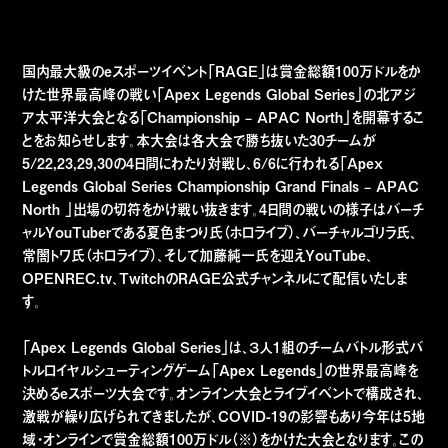
国内最大級のeスポーツイベント「RAGE」は賞金総額100万ドルをか
けた世界最高峰の戦い「Apex Legends Global Series」の北アジ
ア太平洋大会となる「Championship – APAC North」を開幕するこ
とをお知らせします。本大会は各大会で勝ち抜いた30チームが
5/22,23,29,30の4日間にわたり対戦し、6/6に行われる「Apex
Legends Global Series Championship Grand Finals – APAC
North 」出場の切符をかけ戦い抜きます。4日間の戦いの様子はバーチ
ャルYouTuberである夏色まつり氏（ホロライブ）、バーチャルゴリラ氏、
常闇トワ氏（ホロライブ）、そして加藤純一氏を迎えYouTube、
OPENREC.tv、TwitchのRAGE公式チャンネルにて配信いたしま
す。
「Apex Legends Global Series」は、３人1組のチームバトル形式バ
トルロイヤルシューティングゲーム「Apex Legends」の世界最高峰を
決めるeスポーツ大会です。オンライン大会とライブイベントで構成され、
激戦が繰り広げられてきましたが、COVID-19の影響もあり今年は5地
域・オンラインで賞金総額100万ドル（※）をかけた大会となります。この