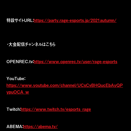
特設サイトURL：
https://party.rage-esports.jp/2021autumn/
・大会配信チャンネルはこちら
OPENREC.tv：
https://www.openrec.tv/user/rage-esports
YouTube：
https://www.youtube.com/channel/UCsCvBHQucEbAyQP
ypuOCA_w
Twitch：
https://www.twitch.tv/esports_rage
ABEMA：
https://abema.tv/