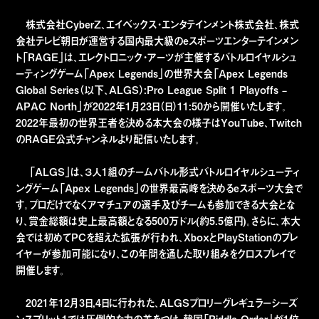
株式会社CyberZ、エイベックス・エンタテインメント株式会社、株式
会社テレビ朝日が運営する国内最大級のeスポーツエンターテインメン
ト「RAGE」は、エレクトロニック・アーツが主催するバトルロイヤルシュ
ーティングゲーム「Apex Legends」の世界大会「Apex Legends
Global Series（以下、ALGS）:Pro League Split 1 Playoffs –
APAC North」が2022年1月23日（日）11:50から開催いたします。
2022年最初の世界王者を決める本大会の様子はYouTube、Twitch
のRAGE公式チャンネルより配信いたします。
「ALGS」は、３人1組のチームバトル形式バトルロイヤルシューティ
ングゲーム「Apex Legends」の世界最高峰を決めるeスポーツ大会で
す。プロだけでなくアマチュアの選手及びチームも参加できる大会とな
り、賞金総額は史上最高額となる500万ドル(約5.5億円)。さらに、本大
会では初めてPCを超えた拡張が行われ、XboxとPlayStationのプレ
イヤーが参加可能になり、この年間を通した取り組みをクロスプレイで
開催します。
2021年12月3日,4日に行われた、ALGSプロリーグレギュラーシーズ