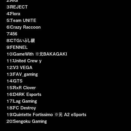
２：RIG
３：REJECT
４：Flora
５：Team UNITE
６：Crazy Raccoon
７：456
８：CTGいぶし銀
９：FENNEL
１０：GameWith ※元BAKAGAKI
１１：United Crew y
１２：V3 VEGA
１３：FAV_gaming
１４：GTS
１５：RxR Clover
１６：D4RK Esports
１７：Lag Gaming
１８：FC Destroy
１９：Quintette Fortissimo ※元 A2 eSports
２０：Sengoku Gaming