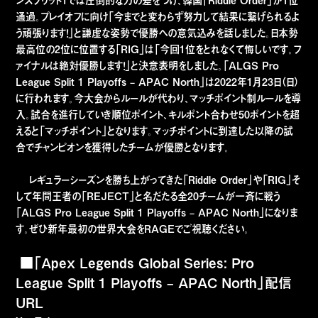
ンスプリット1では圧倒的な力の差をつけ、韓国「Riddle Order」が1位
通過。プレイオフに向け「今までと変わらず努力して結果に繋げられるよ
う頑張ります！」と謙虚な姿勢で優勝への意気込みを話しました。日本勢
最高位の2位に位置する「RIG」は「今回1位をとれなくて悔しいです。フ
ァイナルは絶対優勝します！」と決意表明をしました。「ALGS Pro
League Split 1 Playoffs – APAC North」は2022年1月23日（日）
に行われます。今大会からルールが代わり、マッチポイント制ルールを導
入。試合を進行していき順位ポイント、キルポント合わせ50ポイントを超
えると「マッチポイント」となります。マッチポイントに到達した以降の試
合でチャンピオンを獲得したチームが優勝となります。
レギュラーシーズンを勝ち上がってきた「Riddle Order」や「RIG」そ
して年間王者の「REJECT」と名だたる全20チームが一斉に戦う
「ALGS Pro League Split 1 Playoffs – APAC North」になりま
す。ぜひ新年最初の世界大会をRAGEでご視聴ください。
■「Apex Legends Global Series: Pro
League Split 1 Playoffs – APAC North」配信
URL