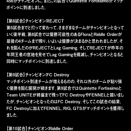
456がチャンピオンに。またこの試合でQuintette Fortissimoがマッチ
ポイントに到達しました。
【第8試合】チャンピオン：REJECT
第5試合までと打って変わって、さまざまなチームがチャンピオンとなって
いく後半戦。第8試合では優勝可能性のあるFloraとRiddle Orderが
最後の4チームまで残り、いよいよ優勝が決まるかと思われましたが、そ
れを阻んだのがREJECTとLag Gaming。そしてREJECTが昨年の
年間王者の意地を見せてLag Gamingを殲滅し、チャンピオンとなると
同時にマッチポイントに到達しました。
【第9試合】チャンピオン：FC Destroy
マッチポイント到達チームが増えるものの、それ以外のチームが粘り強
く優勝を阻む展開が続きます。第9試合ではQuintette Fortissimoと
Team UNITEが終盤まで残ってFC DestroyやFENNELと競いまし
たが、チャンピオンとなったのはFC Destroy。そしてこの試合の結果、
FC Destroyに加えてFENNEL、RIG、GTSがマッチポイントを獲得し
ました。
【第10試合】チャンピオン：Riddle Order