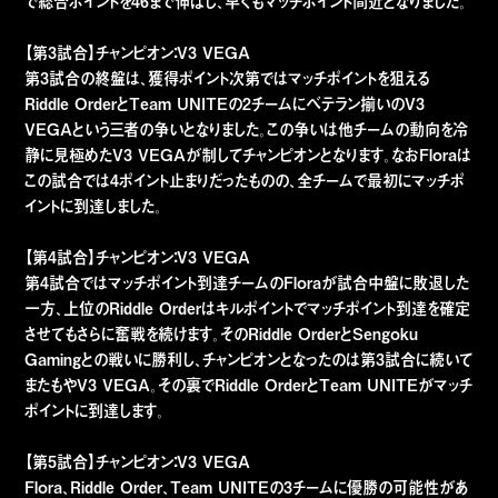
で総合ポイントを46まで伸ばし、早くもマッチポイント間近となりました。
【第3試合】チャンピオン：V3 VEGA
第3試合の終盤は、獲得ポイント次第ではマッチポイントを狙える
Riddle OrderとTeam UNITEの2チームにベテラン揃いのV3
VEGAという三者の争いとなりました。この争いは他チームの動向を冷
静に見極めたV3 VEGAが制してチャンピオンとなります。なおFloraは
この試合では4ポイント止まりだったものの、全チームで最初にマッチポ
イントに到達しました。
【第4試合】チャンピオン：V3 VEGA
第4試合ではマッチポイント到達チームのFloraが試合中盤に敗退した
一方、上位のRiddle Orderはキルポイントでマッチポイント到達を確定
させてもさらに奮戦を続けます。そのRiddle OrderとSengoku
Gamingとの戦いに勝利し、チャンピオンとなったのは第3試合に続いて
またもやV3 VEGA。その裏でRiddle OrderとTeam UNITEがマッチ
ポイントに到達します。
【第5試合】チャンピオン：V3 VEGA
Flora、Riddle Order、Team UNITEの3チームに優勝の可能性があ