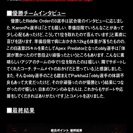
■優勝チームインタビュー
優勝したRiddle Orderの3選手は試合後のインタビューに応じまし
た。KaronPe選手は「とても嬉しい。準備段階でいろんなことがあって
少し心配もあったけど、こうして1位を取れたので喜んでいます」と素直に
喜びを語ります。準備段階で病におかされ12kgも体重が落ちたものの、
この日通算25キルを果たしてApex Predatorとなったobly選手は「体
調が悪かったので普段より頑張ったというところもあります。こんなに素
晴らしいアジアのチームの中で1位を取れたのは嬉しい。隣でサポートし
てくれたコーチ、チームメイトのおかげだと思っている」と感謝しました。
また、そんなobly選手のことも踏まえてParkhaは「obly選手の体調不
良もあって大変だったけど、その分頑張ったのが優勝という結果につな
がったので嬉しい。日本のファンのみなさんは、これからもサポートや応
援をしてくださればありがたいです」とコメントを送りました。
■最終結果