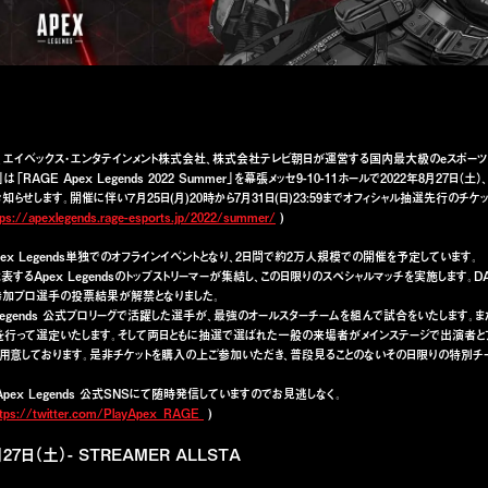
Z、エイベックス・エンタテインメント株式会社、株式会社テレビ朝日が運営する国内最大級のeスポーツ
」は「RAGE Apex Legends 2022 Summer」を幕張メッセ9-10-11ホールで2022年8月27日（土）
知らせします。開催に伴い７月25日(月)20時から7月31日(日)23:59までオフィシャル抽選先行のチ
tps://apexlegends.rage-esports.jp/2022/summer/
)
pex Legends単独でのオフラインイベントとなり、2日間で約2万人規模での開催を予定しています。
代表するApex Legendsのトップストリーマーが集結し、この日限りのスペシャルマッチを実施します。
2参加プロ選手の投票結果が解禁となりました。
x Legends 公式プロリーグで活躍した選手が、最強のオールスターチームを組んで試合をいたします
を行って選定いたします。そして両日ともに抽選で選ばれた一般の来場者がメインステージで出演者と
用意しております。是非チケットを購入の上ご参加いただき、普段見ることのないその日限りの特別チ
pex Legends 公式SNSにて随時発信していますのでお見逃しなく。
ttps://twitter.com/PlayApex_RAGE
)
月27日（土）- STREAMER ALLSTA