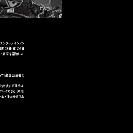
エンターテインメン
、8月28日（日）の2日
ケット販売を開始しま
DAY1豪華出演者の
。また出演する選手は
プレイできる、来場
ームバトルをぜひお