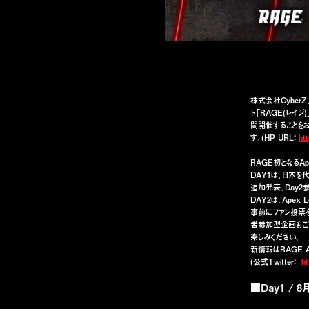
株式会社Cyber
ト「RAGE(レイジ)
間開催することをお
す。(HP URL：
ht
RAGE初となるA
DAY1は、日本を
追加発表、Day
DAY2は、Ape
事前にファン投票
者参加型企画もご
楽しみください。
新情報はRAGE A
(公式Twitter：
h
■Day1 / 8