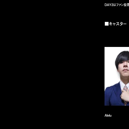
DAY2はファン投
■キャスター
Alelu