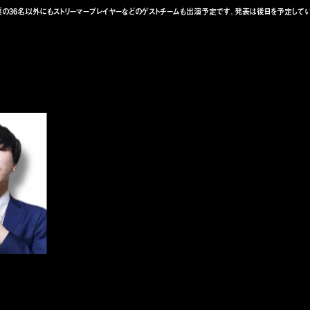
票の36名以外にもストリーマープレイヤーなどのゲストチームも出演予定です。発表は後日を予定してい