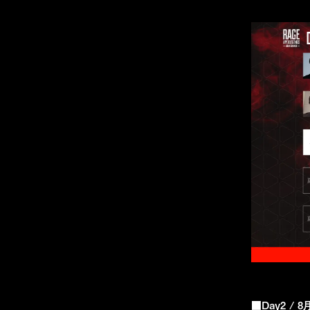
■Day2 / 8