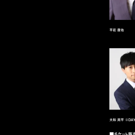
平岩 康佑
大和 周平 ※DA
■チケット販