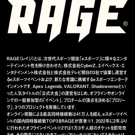
RAGE（レイジ）とは、次世代スポーツ競技「eスポーツ」に様々なエンタ
ーテインメント性を掛け合わせた、株式会社CyberZ、エイベックス・エ
ンタテインメント株式会社と株式会社テレビ朝日の3社で協業し運営す
るeスポーツイベントおよび、新たな常識に挑戦するeスポーツエンターテ
インメントです。Apex Legends、VALORANT、Shadowverseとい
った人気タイトルの「公式大会」の運営をはじめ、オフラインやオンライ
ンでの一般参加型の「イベント」、プロチームの頂点を決める「プロリー
グ」、3つのプロジェクトを実施しています。
オンライン視聴による最高同時接続数は41万人を超え、eスポーツイベ
ントの国内同時接続数TOP3をRAGEが席巻※1。2022年に2年ぶり
に行われたオフラインイベント※2では1万３千人超のチケットを即完売
させ、その翌月にはさいたまスーパーアリーナ※3においてもチケットは