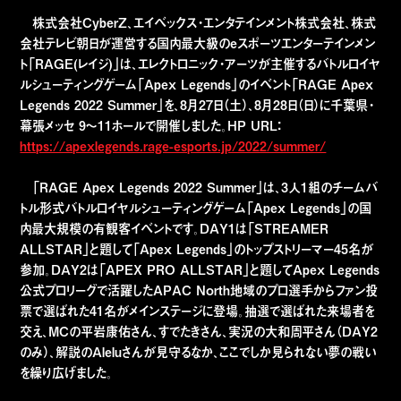
株式会社CyberZ、エイベックス・エンタテインメント株式会社、株式
会社テレビ朝日が運営する国内最大級のeスポーツエンターテインメン
ト「RAGE(レイジ)」は、エレクトロニック・アーツが主催するバトルロイヤ
ルシューティングゲーム「Apex Legends」のイベント「RAGE Apex
Legends 2022 Summer」を、8月27日（土）、8月28日（日）に千葉県・
幕張メッセ 9～11ホールで開催しました。HP URL：
https://apexlegends.rage-esports.jp/2022/summer/
「RAGE Apex Legends 2022 Summer」は、3人1組のチームバ
トル形式バトルロイヤルシューティングゲーム「Apex Legends」の国
内最大規模の有観客イベントです。DAY1は「STREAMER
ALLSTAR」と題して「Apex Legends」のトップストリーマー45名が
参加。DAY2は「APEX PRO ALLSTAR」と題してApex Legends
公式プロリーグで活躍したAPAC North地域のプロ選手からファン投
票で選ばれた41名がメインステージに登場。抽選で選ばれた来場者を
交え、MCの平岩康佑さん、すでたきさん、実況の大和周平さん（DAY2
のみ）、解説のAleluさんが見守るなか、ここでしか見られない夢の戦い
を繰り広げました。