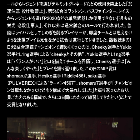
ールからレジェンドを選びテルミットグレネードなどの使用を禁止した「加
速注意 投げ物禁止」、第5試合はワットソン、パスファインダー、レイス
からレジェンドを選びP2020などの単発武器しか使用できない「過去の
栄光 必殺仕事人」、それ以外は通常試合のルールで行われました。普
段はライバルとしてしのぎを削るプレイヤーが、即席チームとは思えない
ような連携プレイも見せながら試合は進行していきました。熱戦続きの1
日を2試合連続チャンピオンで締めくくったのは、Cheeky選手とYukio
選手とL1ng選手による“cheekyとその他”。Yukio選手とL1ng選手
は「バランスがいい」と口を揃えてチームを評価し、Cheeky選手は「み
んな楽しくやった」とプレイを振り返りました。この日のMIP賞は
shomaru7選手、Hesiko選手（Riddle456）、saku選手
（PULVEREX）による“ラーメン4567”。shomaru7選手が「チャンピオ
ンは取れなかったけどネタ構成で大暴れしました」と振り返ったとおり、
見ごたえのある構成で、さらに3日間にわたって練習してきたということで
受賞となりました。