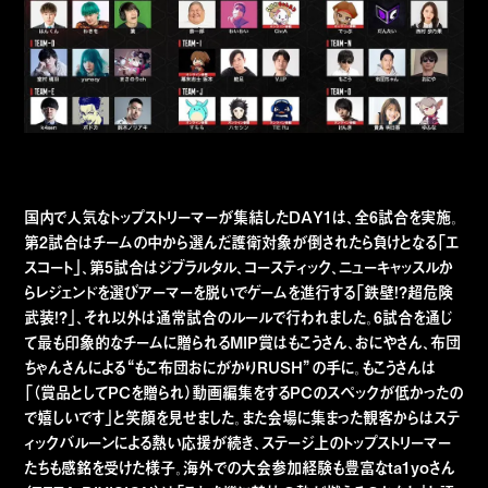
国内で人気なトップストリーマーが集結したDAY1は、全6試合を実施。
第2試合はチームの中から選んだ護衛対象が倒されたら負けとなる「エ
スコート」、第5試合はジブラルタル、コースティック、ニューキャッスルか
らレジェンドを選びアーマーを脱いでゲームを進行する「鉄壁!?超危険
武装!?」、それ以外は通常試合のルールで行われました。6試合を通じ
て最も印象的なチームに贈られるMIP賞はもこうさん、おにやさん、布団
ちゃんさんによる“もこ布団おにがかりRUSH”の手に。もこうさんは
「（賞品としてPCを贈られ）動画編集をするPCのスペックが低かったの
で嬉しいです」と笑顔を見せました。また会場に集まった観客からはステ
ィックバルーンによる熱い応援が続き、ステージ上のトップストリーマー
たちも感銘を受けた様子。海外での大会参加経験も豊富なta1yoさん