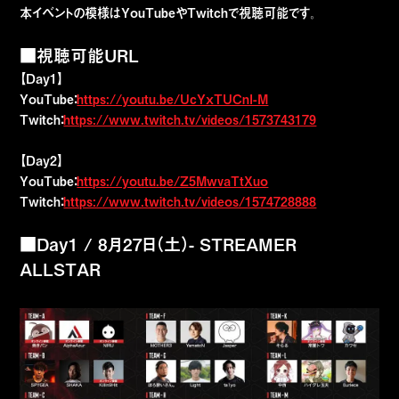
本イベントの模様はYouTubeやTwitchで視聴可能です。
■視聴可能URL
【Day1】
YouTube：
https://youtu.be/UcYxTUCnI-M
Twitch：
https://www.twitch.tv/videos/1573743179
【Day2】
YouTube：
https://youtu.be/Z5MwvaTtXuo
Twitch：
https://www.twitch.tv/videos/1574728888
■Day1 / 8月27日（土）- STREAMER
ALLSTAR