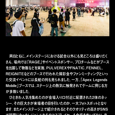
両日ともに、メインステージにおける試合以外にも見どころは盛りだく
さん。場内では「RAGE」やイベントスポンサー、プロチームなどがブース
を出展して物販などを実施。PULVEREXやFNATIC、FENNEL、
REIGNITEなどのブースで行われた撮影会やファンミーティングといっ
た交流イベントには長蛇の列も見られました。一方、「Apex Legends
Mobile」ブースでは、ステージ上の熱気に触発されてゲームに興じる方
が多数いました。
ひときわ人気を集めたのが会場入り口付近に配置された2体のネッ
シー。その巨大さが来場者の目を引いたのか、一大フォトスポットとなり
ます。またメインステージ上で紹介されるとそのクオリティの高さがSNS