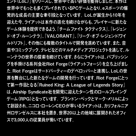
ェンド（LoL）』をリリースし、世界中で高い評価を獲得しました。本作は
世界中でもっとも多くプレイされているPCゲームとなり、eスポーツの爆
発的な成長の主要な牽引役となっています。 LoLが誕生から10年を
迎えた今、ライアットは本作の進化を続けながらも、プレイヤーに新たな
ゲーム体験を提供できるよう、『チームファイト タクティクス』、『レジェン
ド・オブ・ルーンテラ』、『VALORANT』、『リーグ・オブ・レジェンド：ワイ
ルドリフト』、その他にも複数のタイトルで開発を進めています。また、音
楽やコミックブック、テレビなどのマルチメディアプロジェクトを通して、ル
ーンテラの世界の探索を続けています。さらにライアットは、パブリッシン
グを手掛ける系列会社Riot Forge（ライアットフォージ）を立ち上げまし
た。Riot Forgeはサードパーティーのデベロッパーと連携し、LoLの世
界を舞台にした新たなゲームの開発を行っています。Riot Forgeにとっ
て第一作目となる『Ruined King: A League of Legends Story』
は、Airship Syndicate社を開発に迎えたターン性のロールプレイング
ゲーム（RPG）となっています。 ブランドン・ベックとマーク・メリルによっ
て創設され、ニコロ・ローレンCEOが率いるライアットは、カリフォルニア
州ロサンゼルスに本社を置き、世界20以上の地域に展開されたオフィ
スで3,000人の従業員が働いています。