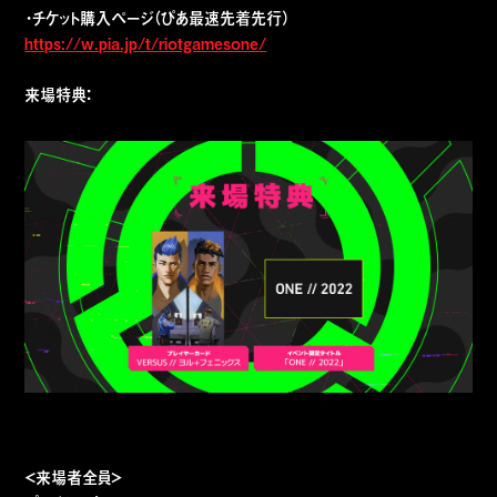
・チケット購⼊ページ（ぴあ最速先着先行）
https://w.pia.jp/t/riotgamesone/
来場特典：
＜来場者全員＞