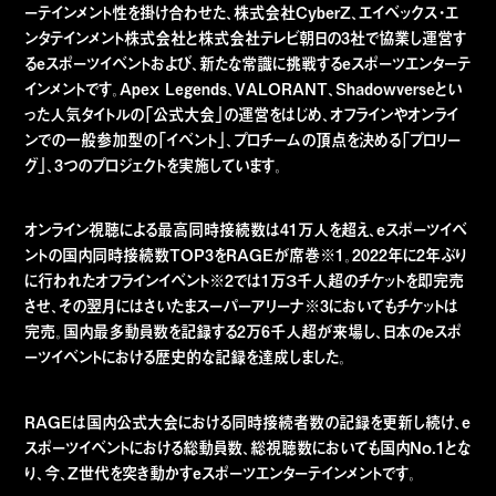
ーテインメント性を掛け合わせた、株式会社CyberZ、エイベックス・エ
ンタテインメント株式会社と株式会社テレビ朝日の3社で協業し運営す
るeスポーツイベントおよび、新たな常識に挑戦するeスポーツエンターテ
インメントです。Apex Legends、VALORANT、Shadowverseとい
った人気タイトルの「公式大会」の運営をはじめ、オフラインやオンライ
ンでの一般参加型の「イベント」、プロチームの頂点を決める「プロリー
グ」、3つのプロジェクトを実施しています。
オンライン視聴による最高同時接続数は41万人を超え、eスポーツイベ
ントの国内同時接続数TOP3をRAGEが席巻※1。2022年に2年ぶり
に行われたオフラインイベント※2では1万３千人超のチケットを即完売
させ、その翌月にはさいたまスーパーアリーナ※3においてもチケットは
完売。国内最多動員数を記録する2万6千人超が来場し、日本のeスポ
ーツイベントにおける歴史的な記録を達成しました。
RAGEは国内公式大会における同時接続者数の記録を更新し続け、e
スポーツイベントにおける総動員数、総視聴数においても国内No.1とな
り、今、Z世代を突き動かすeスポーツエンターテインメントです。