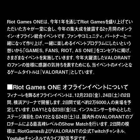
Riot Games ONEは、今年1年を通じてRiot Gamesを盛り上げてい
ただいた方々が一堂に会し、今年の集大成を披露する2ヶ月間のオンラ
イン・オフライン統合イベントです。ファンやコミュニティ、パートナーと一
緒になって作り上げ、一緒に楽しめるイベントプログラムにしたいという
想いから「GAMES, FANS, RIOT, AS ONE」をコンセプトに掲げ、
さまざまなイベントを実施していきます。今年大躍進したVALORANT
のファンの皆様に感謝の気持ちを表すためにも、当イベントのメインとな
るゲームタイトルは『VALORANT』としています。
■Riot Games ONE オフラインイベントについて
フィナーレを飾るオフラインイベントは、12月23日（金）、24日（土）の2日
間、横浜アリーナで開催します。2日間で延べ約2万6000人の来場を予
定しています。DAY1となる23日（金）は、インフルエンサーを中心とした
ステージ演目を、DAY2となる24日（土）は、国内外のVALORANTのプ
ロチームによる最高峰レベルのShow Matchを行います。２日間の模
様は、RiotGamesおよびVALORANTの公式Twitchチャンネル、
Youtubeチャンネルでもライブ配信予定です。