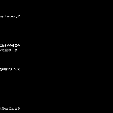
 Raccoon」に
、これまでの練習の
とも重要だと思っ
みを明確に見つけた
人だったのと、皆が