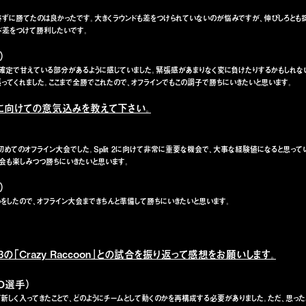
とさずに勝てたのは良かったです。大きくラウンドも差をつけられていないのが悩みですが、伸びしろとも
ド差をつけて勝利したいです。
）
進出確定で甘えている部分があるように感じていました。緊張感があまりなく変に負けたりするかもしれな
ってくれました。ここまで全勝でこれたので、オフラインでもこの調子で勝ちにいきたいと思います。
ンに向けての意気込みを教えて下さい。
で初めてのオフライン大会でした。Split 2に向けて非常に重要な機会で、大事な経験値になると思って
会も楽しみつつ勝ちにいきたいと思います。
）
いをしたので、オフライン大会まできちんと準備して勝ちにいきたいと思います。
H 3の「Crazy Raccoon」との試合を振り返って感想をお願いします。
CO選手）
Lotusが新しく入ってきたことで、どのようにチームとして動くのかを再構成する必要がありました。ただ、思