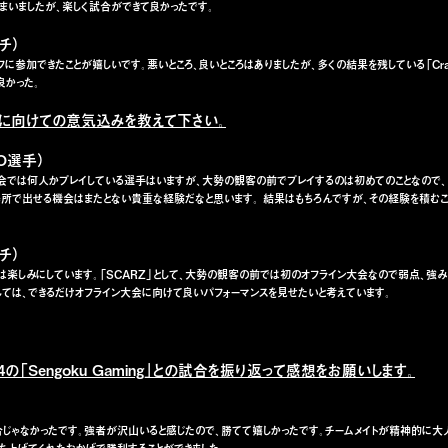
まいましたが、楽しく試合ができて良かったです。
ーチ）
オフに参加できたことが嬉しいです。悪いところ、良いところはありましたが、多くの結果を残している「Crazy
良かった。
インに向けての意気込みを教えて下さい。
CO選手）
の大会では何人かプレイしている選手はいますが、大勢の観客の前でプレイするのは初めてのことなので
場所で出せる機会はまたとない貴重な経験だなと思います。 結果はもちろんですが、その経験を積むこ
ーチ）
会は楽しみにしています。「SCARZ」として、大勢の観客の前では初のオフライン大会なので弱点、強
しては、できるだけオフライン大会に向けて良いパフォーマンスを見せたいと考えています。
H 4の「Sengoku Gaming」との試合を振り返って感想をお願いします。
合じゃなかったです。強者が沢山いると感じたので、勝てて嬉しかったです。チームメイトが精神的に大