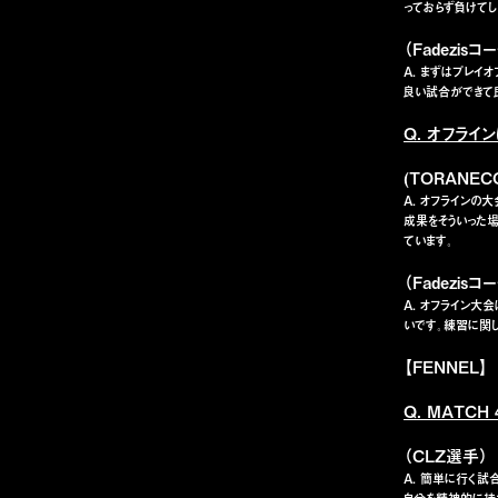
っておらず負けてし
（Fadezisコ
A. まずはプレイ
良い試合ができて
Q. オフラ
(TORANE
A. オフライン
成果をそういった
ています。
（Fadezisコ
A. オフライン大
いです。練習に関
【FENNEL】
Q. MATC
（CLZ選手）
A. 簡単に行く試