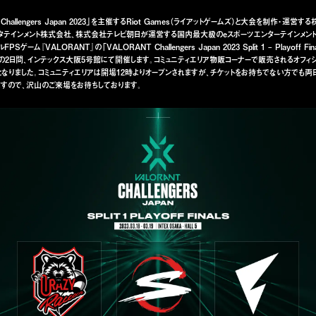
hallengers Japan 2023」を主催するRiot Games（ライアットゲームズ）と大会を制作・運営する
タテインメント株式会社、株式会社テレビ朝⽇が運営する国内最⼤級のeスポーツエンターテインメント「
Sゲーム『VALORANT』の「VALORANT Challengers Japan 2023 Split 1 – Playoff Fi
日(日)の2日間、インテックス大阪5号館にて開催します。コミュニティエリア物販コーナーで販売されるオフィ
なりました。コミュニティエリアは開場12時よりオープンされますが、チケットをお持ちでない方でも両
ますので、沢山のご来場をお待ちしております。