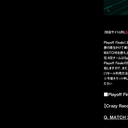
（特設サイトURL：
h
Playoff Fin
勝の座をかけて戦
MATCH5を勝ち上が
位-6位チームはSpli
Playoff Fi
始しますので、まだ
(リセール利用方法
※今後チケット申
ださい
■Playoff 
【Crazy Rac
Q. MATC