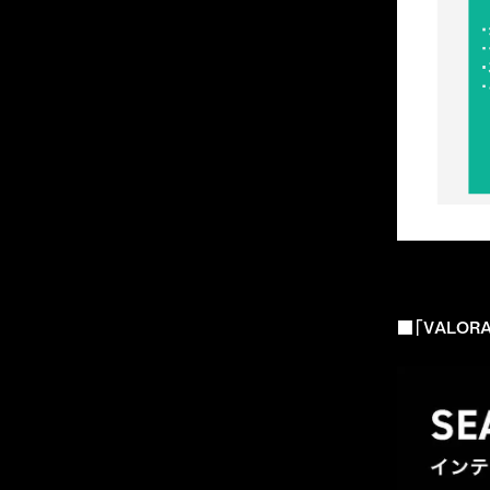
■「VALORANT