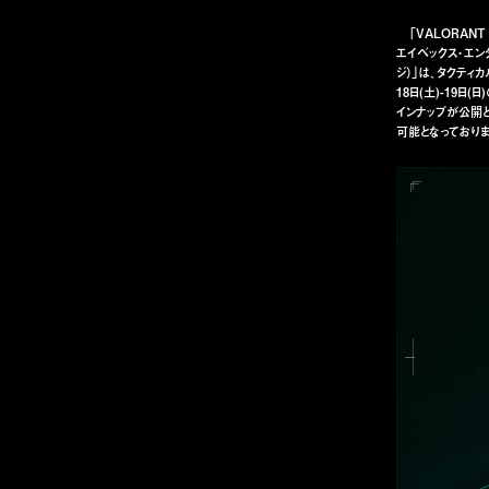
「VALORANT C
エイベックス・エン
ジ）」は、タクティカルFP
18日(土)-19
インナップが公開と
可能となっており