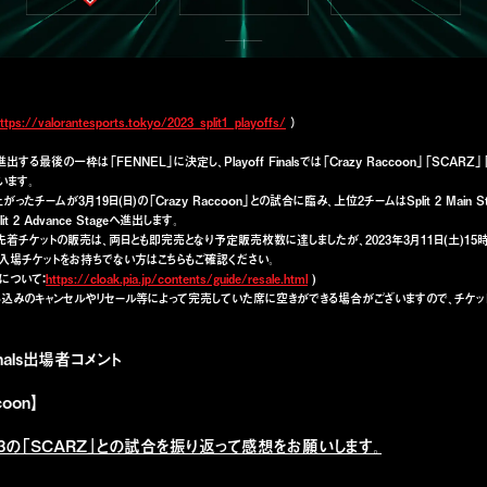
ttps://valorantesports.tokyo/2023_split1_playoffs/
）
alsに進出する最後の一枠は「FENNEL」に決定し、Playoff Finalsでは「Crazy Raccoon」「SCARZ
います。
ったチームが3月19日(日)の「Crazy Raccoon」との試合に臨み、上位2チームはSplit 2 Main S
t 2 Advance Stageへ進出します。
nalsの先着チケットの販売は、両日とも即完売となり予定販売枚数に達しましたが、2023年3月11日(土)1
入場チケットをお持ちでない方はこちらもご確認ください。
について：
https://cloak.pia.jp/contents/guide/resale.html
)
し込みのキャンセルやリセール等によって完売していた席に空きができる場合がございますので、チケッ
Finals出場者コメント
coon】
H 3の「SCARZ」との試合を振り返って感想をお願いします。