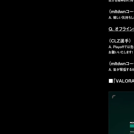
自分を精神的に持
（mltdwnコ
A. 嬉しい気持ち
Q. オフラ
（CLZ選手）
A. Playof
お願いいたします！
（mltdwnコ
A. 皆が緊張する
■「VALORANT