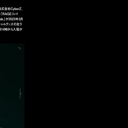
株式会社CyberZ、
RAGE（レイ
nals」が2023年3月
シャルグッズの全ラ
日14時から入場が