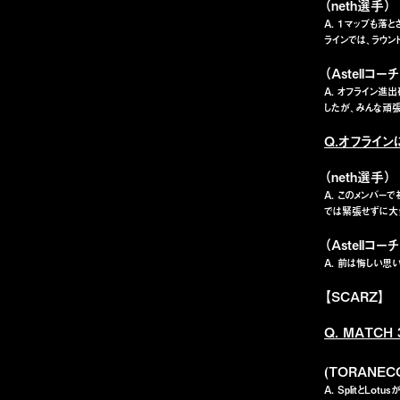
（neth選手）
A. １マップも落
ラインでは、ラウン
（Astellコーチ
A. オフライン
したが、みんな頑張
Q.オフライ
（neth選手）
A. このメンバー
では緊張せずに大
（Astellコーチ
A. 前は悔しい思
【SCARZ】
Q. MATC
(TORANE
A. Splitと