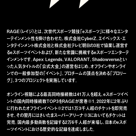
RAGE（レイジ）とは、次世代スポーツ競技「eスポーツ」に様々なエンタ
ーテインメント性を掛け合わせた、株式会社CyberZ、エイベックス・エ
ンタテインメント株式会社と株式会社テレビ朝日の3社で協業し運営す
るeスポーツイベントおよび、新たな常識に挑戦するeスポーツエンターテ
インメントです。Apex Legends、VALORANT、Shadowverseとい
った人気タイトルの「公式大会」の運営をはじめ、オフラインやオンライ
ンでの一般参加型の「イベント」、プロチームの頂点を決める「プロリー
グ」、3つのプロジェクトを実施しています。
オンライン視聴による最高同時接続数は41万人を超え、eスポーツイベ
ントの国内同時接続数TOP3をRAGEが席巻※1。2022年に2年ぶり
に行われたオフラインイベント※2では1万３千人超のチケットを即完売
させ、その翌月にはさいたまスーパーアリーナ※3においてもチケットは
完売。国内最多動員数を記録する2万6千人超が来場し、日本のeスポ
ーツイベントにおける歴史的な記録を達成しました。