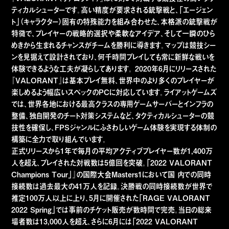
ティカルシューターです。高い精度が要求される銃撃戦と、「エージェン
ト」（キャラクター）固有の特殊能力を組み合わせた、本格派の銃撃戦が
特徴で、プレイヤーの戦略的選択や柔軟なアイデア、そして一瞬のひら
めきから生まれるチャンスがチームを勝利に導きます。マップは競技シー
ンを見据えて設計されており、何千時間プレイしても常に新鮮な戦いを
体験できるような工夫が凝らしてあります。 2020年6月にリリースされた
『VALORANT』は基本プレイ無料、世界中のより多くのプレイヤーが
楽しめるよう幅広いスペックのPCに対応しています。ライアットゲームズ
では、世界各地における最高クラスの専用ゲームサーバーとインフラの
整備、独自開発のチート対策システムなど、タクティカルシューターの競
技性を確保し、FPSジャンルにふさわしいゲーム体験を実現する体制の
構築に全力で取り組んでいます。
正式リリースから1年で毎月の平均アクティブプレイヤー数が1,400万
人を超え、プレイされた対戦数は5億回を突破。「2022 VALORANT
Champions Tour」』の国際大会Masters1において国 内での同時
接続数は過去最大の41万人を記録。決勝戦の同時接続数が世界で
推定100万人以上に上り、5月に開催された「RAGE VALORANT
2022 Spring」では事前のチケット販売が数時間で完売。当日の総来
場者数は13,000人を超え、さらに6月には「2022 VALORANT