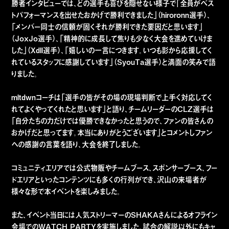
勝者インタビューでは、どの選手も喜びを隠せない様子で「全員がベス
トパフォーマンスを出せたおかげで勝利できました」（hiroronn選手）、
「メンバー同士の信頼が固くそれが勝利できた要因だと思います」
（JoxJo選手）、「精神的に成長して焦りも少なく大会を進めていけま
した」（Xdll選手）、「嬉しいの一言につきます。いつも影から応援してく
れているスタッフに感謝しています」（SyouTa選手）と満面の笑みで語
りました。
mltdwnコーチは「選手の皆がその場の現場判断で上手く対応してく
れてよくやってくれたと思います」と語り、チームリーダーのCLZ選手は
「自分たちの力だけでは優勝できなかったと思うので、ファンの皆さんの
おかげだと思ってます。本当にありがとうございます」とコメントしファン
への感謝の言葉を語り、大会を終了しました。
コミュニティエリアでは公式物販やチームブース、スポンサーブース、フー
ドエリアといったコンテンツにも多くの行列ができ、沢山の来場者が
様々な形で本イベントを楽しみました。
また、イベント当日には人気ストリーマーのSHAKAさんによるオフライン
会場でのWATCH PARTYを実施しました。試合の解説以外にもキャ