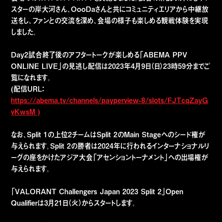
スターの岸大河さん、OooDaさんと共にコミュニティエリアから中継放
送をし、ファンとの交流を深め、会場の様子も楽しめる観戦体験を実現
しました。
Day2試合終了後のアフタートークが楽しめる「ABEMA PPV
ONLINE LIVE」の見逃し配信は2023年4月9日（日）23時59分までご
覧になれます。
(配信URL：
https://abema.tv/channels/payperview-8/slots/FJTcqZayG
vKwsM )
なお、Split 1の上位2チームはSplit 2のMain Stageへのシード権が
与えられます。Split 2の勝者は2024年に行われるインターナショナルリ
ーグの座をかけたアジア大会「アセンショントーナメント」への出場権が
与えられます。
「VALORANT Challengers Japan 2023 Split 2」Open
Qualifierは3月21日（火）からスタートします。