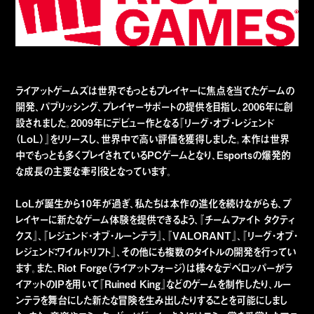
ライアットゲームズは世界でもっともプレイヤーに焦点を当てたゲームの
開発、パブリッシング、プレイヤーサポートの提供を目指し、2006年に創
設されました。2009年にデビュー作となる『リーグ・オブ・レジェンド
（LoL）』をリリースし、世界中で高い評価を獲得しました。本作は世界
中でもっとも多くプレイされているPCゲームとなり、Esportsの爆発的
な成長の主要な牽引役となっています。
LoLが誕生から10年が過ぎ、私たちは本作の進化を続けながらも、プ
レイヤーに新たなゲーム体験を提供できるよう、『チームファイト タクティ
クス』、『レジェンド・オブ・ルーンテラ』、『VALORANT』、『リーグ・オブ・
レジェンド：ワイルドリフト』、その他にも複数のタイトルの開発を行ってい
ます。また、Riot Forge（ライアットフォージ）は様々なデベロッパーがラ
イアットのIPを用いて『Ruined King』などのゲームを制作したり、ルー
ンテラを舞台にした新たな冒険を生み出したりすることを可能にしまし