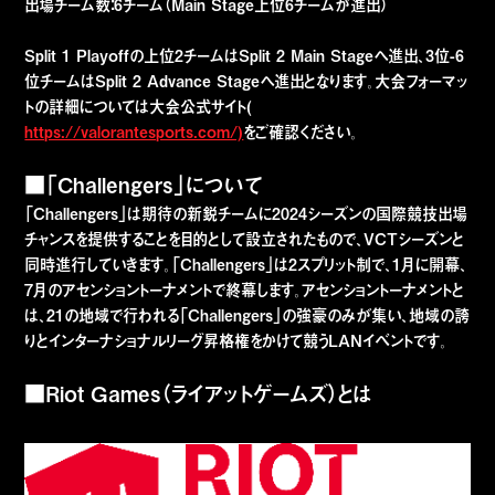
出場チーム数：6チーム（Main Stage上位6チームが進出）
Split 1 Playoffの上位2チームはSplit 2 Main Stageへ進出、3位-6
位チームはSplit 2 Advance Stageへ進出となります。大会フォーマッ
トの詳細については大会公式サイト(
https://valorantesports.com/)
をご確認ください。
■「Challengers」について
「Challengers」は期待の新鋭チームに2024シーズンの国際競技出場
チャンスを提供することを目的として設立されたもので、VCTシーズンと
同時進行していきます。「Challengers」は2スプリット制で、1月に開幕、
7月のアセンショントーナメントで終幕します。アセンショントーナメントと
は、21の地域で行われる「Challengers」の強豪のみが集い、地域の誇
りとインターナショナルリーグ昇格権をかけて競うLANイベントです。
■Riot Games（ライアットゲームズ）とは