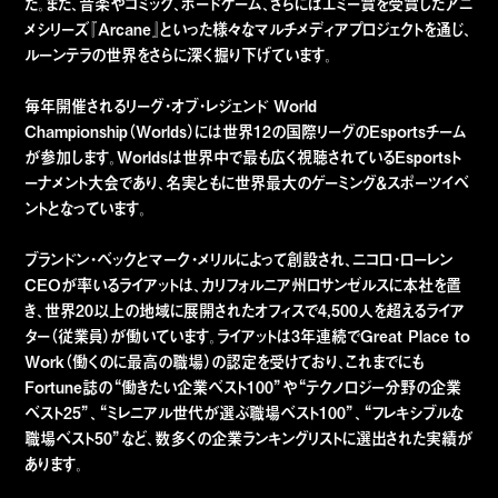
た。また、音楽やコミック、ボードゲーム、さらにはエミー賞を受賞したアニ
メシリーズ『Arcane』といった様々なマルチメディアプロジェクトを通じ、
ルーンテラの世界をさらに深く掘り下げています。
毎年開催されるリーグ・オブ・レジェンド World
Championship（Worlds）には世界12の国際リーグのEsportsチーム
が参加します。Worldsは世界中で最も広く視聴されているEsportsト
ーナメント大会であり、名実ともに世界最大のゲーミング＆スポーツイベ
ントとなっています。
ブランドン・ベックとマーク・メリルによって創設され、ニコロ・ローレン
CEOが率いるライアットは、カリフォルニア州ロサンゼルスに本社を置
き、世界20以上の地域に展開されたオフィスで4,500人を超えるライア
ター（従業員）が働いています。ライアットは3年連続でGreat Place to
Work（働くのに最高の職場）の認定を受けており、これまでにも
Fortune誌の“働きたい企業ベスト100”や“テクノロジー分野の企業
ベスト25”、“ミレニアル世代が選ぶ職場ベスト100”、“フレキシブルな
職場ベスト50”など、数多くの企業ランキングリストに選出された実績が
あります。