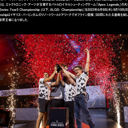
)」は、エレクトロニック・アーツが主催するバトルロイヤルシューティングゲーム「Apex Legends」の大
l Series Year3 Championship (以下、ALGS- Championship)」を2023年９月6日(水)-9月10
pionshipはイギリス・バーミンガムのリゾートワールドアリーナでオフライン開催。5日間にわたる激戦を制
世界王者になりました。