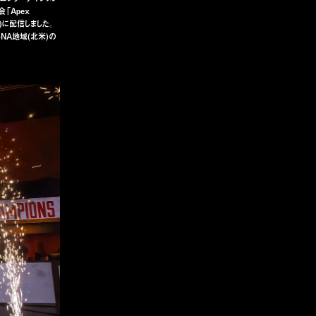
会「Apex
日(日)に配信しました。
しNA地域(北米)の