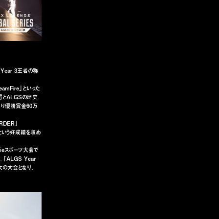
 Year 3王者の称
mFire」といった
得とALGSの歴史
となり優勝賞金60万
ORDER」
9位という好成績を収め
めるeスポーツ大会で
ALGS Year
大の大会となり、