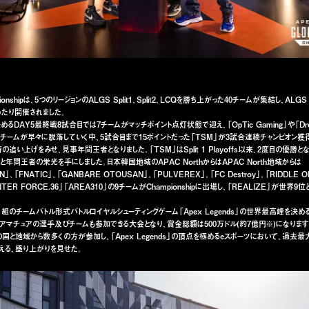
ionshipは、5つのリージョンのALGS Split1、Split2、LCQを勝ち上がった40チームが集結し、ALGS
わたり開催されました。
DAY5最終戦8試合目では7チームがマッチポイント点灯状態で迎え、「OpTic Gaming」や「Drea
チームが早々に脱落していく中、5試合目まで15ポイントだった「TSM」が3試合連続チャンピオン獲
追い上げをみせ、見事年間王者となりました。「TSM」はSplit 1 Playoffs以来、2度目の優勝
円)と年間王者の栄光を手にしました。日本韓国地域のAPAC NorthからはAPAC North地域からは
N」、「FNATIC」、「GANBARE OTOUSAN」、「PULVEREX」、「FC Destroy」、「RIDDLE 
NTER FORCE.36」「AREA310」の9チームがChampionshipに出場し、「REALIZE」が世界
人1組のチームバトル形式バトルロイヤルシューティングゲーム「Apex Legends」の世界最高峰を決
アマチュアの選手及びチームも参加できる大会となり、賞金総額は500万ドル(約7億円※)になります。「
の国と地域から数多くの方が参加し、「Apex Legends」の頂点を極めるeスポーツにおいて、過去最
を超える、盛り上がりを見せた。