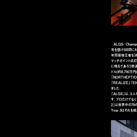
ALGS- Champ
号を懸け5日間に
年間最強王者を決める
マッチポイント点灯
に残るであろう怒涛の
ドル(約8,700万
「NORTHEPTIO
「REALIZE」「E
ました。
「ALGS」は、３
す。プロだけでなく
2」は世界中の79
Year 3はそれ