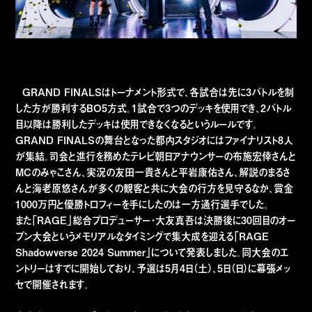
GRAND FINALSはトーナメント形式で、各試合は先に3バトルを制
した方が勝利するBO5方式。1試合で3つのデッキを使用でき、2バトル
目以降は勝利したデッキは使用できなくなるというルールです。
GRAND FINALSの舞台となった都内スタジオにはファイナリスト8人
が集結。司会と進行を務めたテレビ朝日アナウンサーの布施宏倖さんと
MCのみゃこさん、実況の友田一貴さんと平岩康佑さん、解説のまるさ
んと海老原悠さんが多くの観客と共に大会の行方を見守るなか、賞金
1000万円と優勝トロフィーを手にしたのは一方通行選手でした。
また「RAGE」総合プロデューサー・大友真吾は決勝後に30回目のオー
プン大会というメモリアルなタイミングで集大成を迎える「RAGE
Shadowverse 2024 Summer」について発表しました。同大会のエ
ントリーはすでに開始しており、予選は5月4日（土）、5日（日）に幕張メッ
セで開催されます。