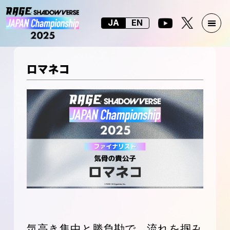
JA
EN
ロマネコ
気高き集中と勝負勘で、流れを掴み