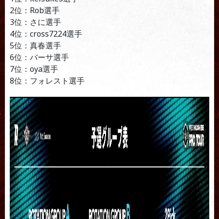
2位：Rob選手
3位：さに選手
4位：cross7224選手
5位：真春選手
6位：バーサ選手
7位：oya選手
8位：フォレスト選手