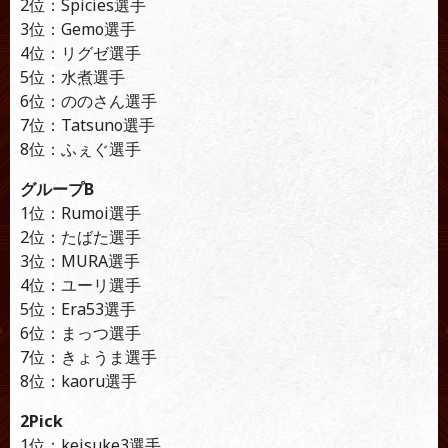
2位：Spicies選手
3位：Gemo選手
4位：リグゼ選手
5位：水煮選手
6位：ののさん選手
7位：Tatsuno選手
8位：ふぇぐ選手
グループB
1位：Rumoi選手
2位：たばた選手
3位：MURA選手
4位：ユーリ選手
5位：Era53選手
6位：まっつ選手
7位：きょうま選手
8位：kaoru選手
2Pick
1位：keisuke3選手