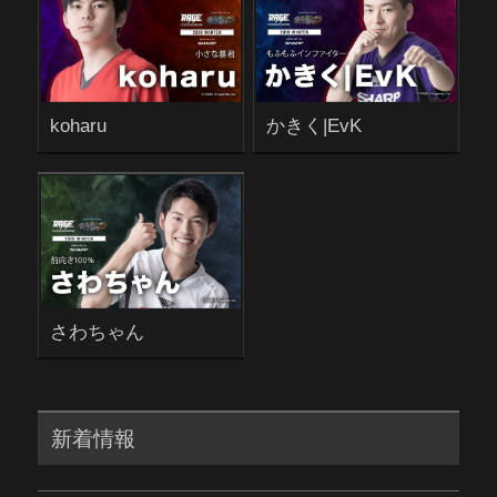
koharu
かきく|EvK
さわちゃん
新着情報