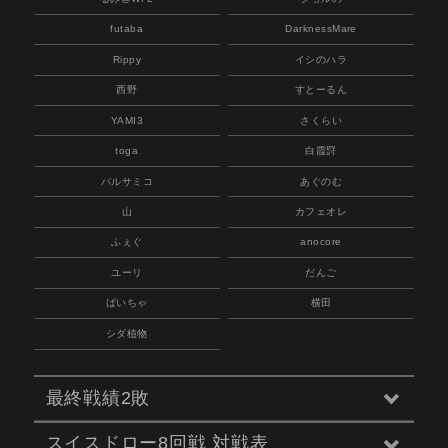
futaba
DarknessMare
Rippy
イシのハラ
西野
すとーるん
YAMI3
さくらい
toga
白霞罸
バルサミコ
あぐのむ
山
カフェオレ
ふぇぐ
anocore
ユーリ
だんご
ばいちゃ
横田
シダ植物
最終戦績2敗
スイスドロー8回戦 対戦表