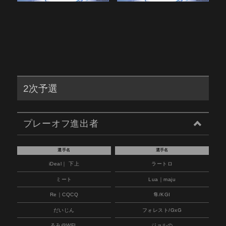
2次予選
プレーオフ進出者
選手名
選手名
iDeal｜ 下上
ラートロ
ミート
Lua｜maju
Re｜CQCQ
隼/KGI
だいじん
フォレスト/GxG
るみ@WFL
ジョルの