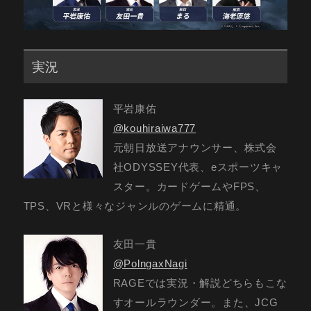
実況
平岩康佑
@kouhiraiwa777
元朝日放送アナウンサー、株式会
社ODYSSEY代表、eスポーツキャ
スター。カードゲームやFPS、
TPS、VRと様々なジャンルのゲームに精通。
友田一貴
@PolngaxNagi
RAGEでは実況・解説どちらもこな
すオールラウンダー。また、JCG