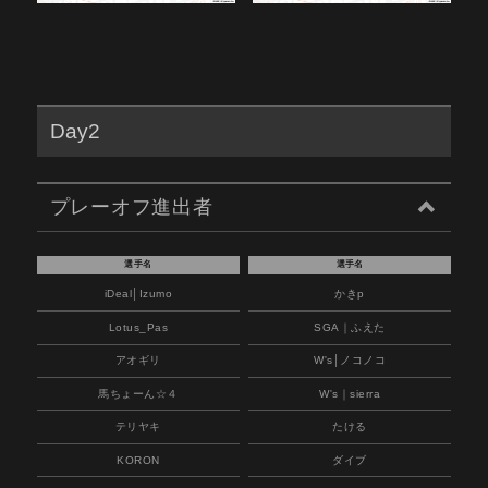
Day2
プレーオフ進出者
選手名
選手名
iDeal│Izumo
かきp
Lotus_Pas
SGA｜ふえた
アオギリ
W's│ノコノコ
馬ちょーん☆４
W's｜sierra
テリヤキ
たける
KORON
ダイブ