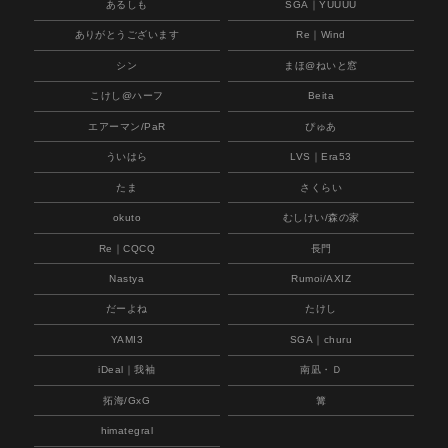
あるしも
SGA｜YUUUU
ありがとうございます
Re｜Wind
シン
まほ@ねいと窓
こけし@ハーフ
Beita
エアーマン/PaR
ぴゅあ
ういはら
LVS｜Era53
たま
さくらい
okuto
むしけい/森の家
Re｜CQCQ
長門
Nastya
Rumoi/AXIZ
だーよね
たけし
YAMI3
SGA｜churu
iDeal｜我袖
南凪・Ｄ
拓海/GxG
篝
himategral