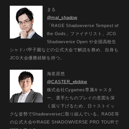
まる
@mal_shadow
「RAGE Shadowverse Tempest of
the Gods」ファイナリスト。JCG
Shadowverse Open や全国高校生
シャドバ甲子園などの公式大会で解説を務め、自身も
JCG大会優勝経験を持つ。
海老原悠
@CASTER_ebibkw
株式会社Cygames専属キャスタ
ー。選手たちのプレイの意図を深
く掘り下げるため、日々ストイッ
クな姿勢でShadowverseに取り組んでいる。RAGE等
の公式大会やRAGE SHADOWVERSE PRO TOURで