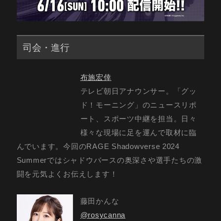
司会・進行
布施宏倖
テレビ朝日アナウンサー。「グッ
ド！モーニング」のニュースリポ
ート、スポーツ中継を担当。日々
様々な現場に足を運んで取材に臨
んでいます。今回のRAGE Shadowverse 2024
Summerではシャドウバースの奥深さや選手たちの激
闘を元気よくお伝えします！
藤田かんな
@rosycanna