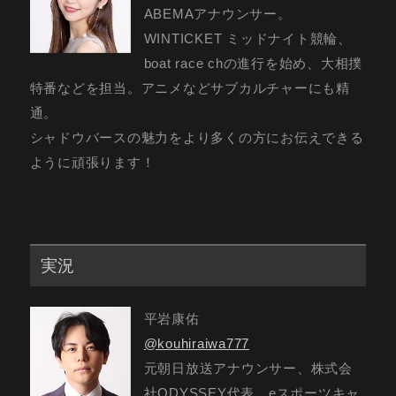
ABEMAアナウンサー。
WINTICKET ミッドナイト競輪、
boat race chの進行を始め、大相撲
特番などを担当。アニメなどサブカルチャーにも精
通。
シャドウバースの魅力をより多くの方にお伝えできる
ように頑張ります！
実況
平岩康佑
@kouhiraiwa777
元朝日放送アナウンサー、株式会
社ODYSSEY代表、eスポーツキャ