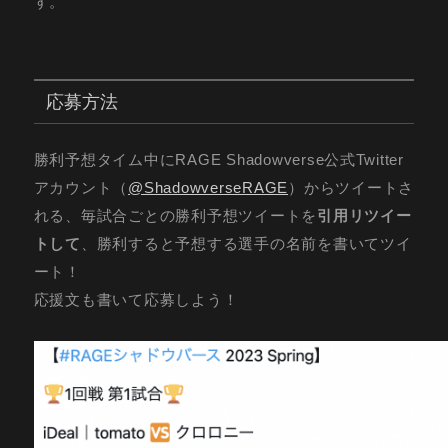
す。
応募方法
勝利予想タイム中にRAGE Shadowverse公式Twitter
アカウント（
@ShadowverseRAGE
）からツイートさ
れる、毎試合ごとの勝利予想ツイートを
引用リツイー
トして
、勝利すると予想する選手の名前を書いてツイ
ート！
応援文も書いて応募しよう！