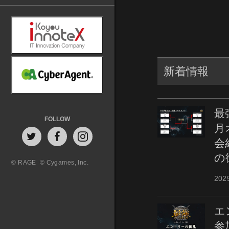
新着情報
最
FOLLOW
月
会
の
© RAGE
© Cygames, Inc.
202
エ
参