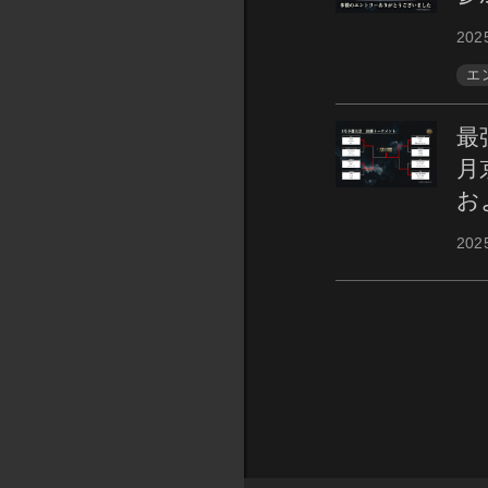
202
エ
最
月
お
202