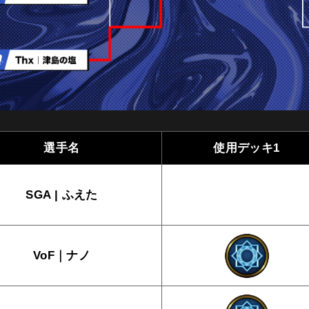
選手名
使用デッキ1
SGA | ふえた
VoF｜ナノ