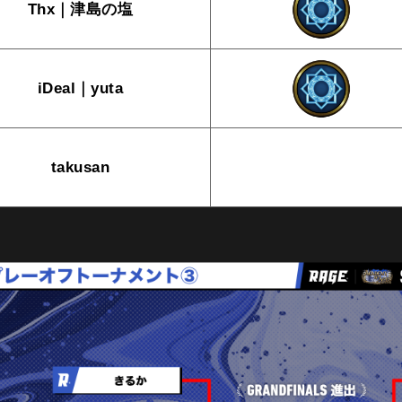
Thx｜津島の塩
iDeal｜yuta
takusan