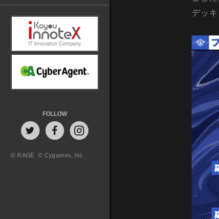
デッキ
FOLLOW
© RAGE
© Cygames, Inc.