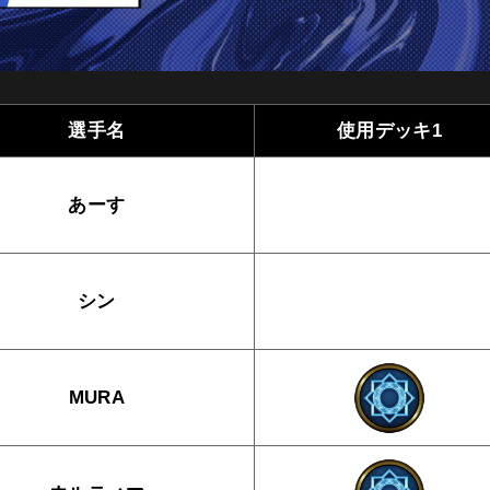
選手名
使用デッキ1
あーす
シン
MURA