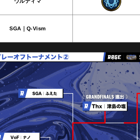
ウルティマ
SGA｜Q-Vism