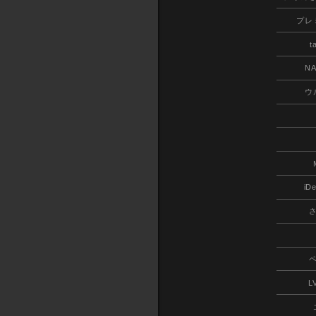
プレ
t
N
ウ
iD
L