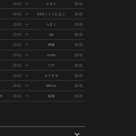
（3-2）
ヒロト
(3-2)
VS
（3-2）
SGA｜くりたまご
(3-2)
VS
（3-2）
らすく
(3-2)
VS
（3-2）
api
(3-2)
VS
（3-2）
神速
(3-2)
VS
（3-2）
some
(3-2)
VS
（3-2）
リデ
(3-2)
VS
ー
（3-2）
タイヤキ
(3-2)
VS
（3-2）
Merce
(3-2)
VS
寺怜
（3-2）
拓海
(3-2)
VS