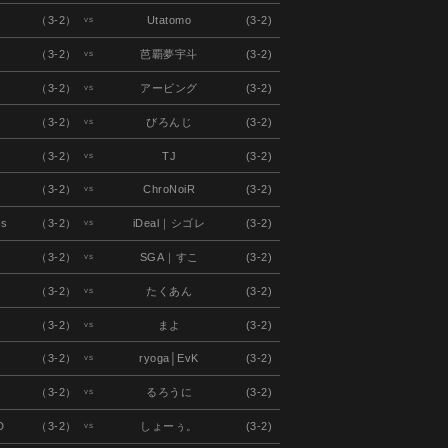
（3-2）
Utatomo
(3-2)
VS
（3-2）
芭覇夢宇斗
(3-2)
VS
（3-2）
アービング
(3-2)
VS
（3-2）
びろんじ
(3-2)
VS
（3-2）
TJ
(3-2)
VS
（3-2）
ChroNoiR
(3-2)
VS
ds
（3-2）
iDeal｜シゴレ
(3-2)
VS
（3-2）
SGA｜すこ
(3-2)
VS
（3-2）
たくあん
(3-2)
VS
（3-2）
まよ
(3-2)
VS
（3-2）
ryoga│EvK
(3-2)
VS
ト
（3-2）
るろうに
(3-2)
VS
D
（3-2）
しょーぅ。
(3-2)
VS