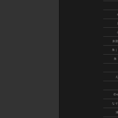
刹那
朱｜
朱
iD
なそ
湊