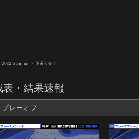
2023 Summer
予選大会
戦表・結果速報
 プレーオフ