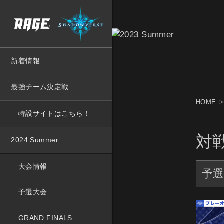
新着情報
最強チーム決定戦
HOME
特設サイトはこちら！
対
2024 Summer
大会情報
予選
予選大会
GRAND FINALS