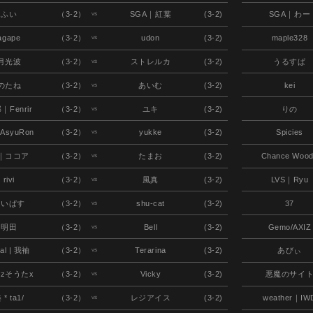
ふい
（3-2）
SGA｜紅葉
(3-2)
SGA｜わー
VS
agape
（3-2）
udon
(3-2)
maple328
VS
月光波
（3-2）
ストレルカ
(3-2)
うるすぱ
VS
のたね
（3-2）
あいむ
(3-2)
kei
VS
｜Fenrir
（3-2）
ユキ
(3-2)
りの
VS
AsyuRon
（3-2）
yukke
(3-2)
Spicies
VS
｜ココア
（3-2）
たまお
(3-2)
Chance Woo
VS
rivi
（3-2）
風真
(3-2)
LVS｜Ryu
VS
えいぱす
（3-2）
shu-cat
(3-2)
37
VS
明田
（3-2）
Bell
(3-2)
Gemo/AXIZ
VS
eal | 我袖
（3-2）
Terarina
(3-2)
あびぃ
VS
zそうたx
（3-2）
Vicky
(3-2)
悪魔のサイ
VS
 * ta1/
（3-2）
レジアイス
(3-2)
weather｜IW
VS