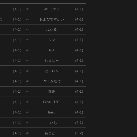
（4-1）
VoF｜ナノ
(4-1)
VS
む
（4-1）
およびですかい
(4-1)
VS
（4-1）
ふぃる
(4-1)
VS
（4-1）
シン
(4-1)
VS
（4-1）
ALT
(4-1)
VS
ら
（4-1）
れまにー
(4-1)
VS
（4-1）
ゼロロン
(4-1)
VS
（4-1）
Re｜かなで
(4-1)
VS
（4-1）
龍終
(4-1)
VS
（4-1）
iDeal│TBT
(4-1)
VS
（4-1）
haru
(4-1)
VS
（4-1）
こいち
(4-1)
VS
（4-1）
あまとー
(3-2)
VS